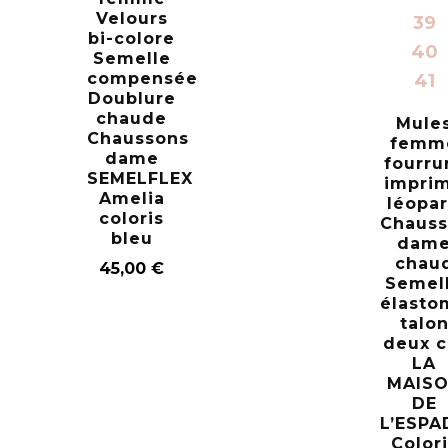
Velours
39
bi-colore
40
Semelle
compensée
41
Doublure
chaude
Mule
Chaussons
femm
dame
fourru
SEMELFLEX
impri
Amelia
léopa
coloris
Chauss
bleu
dam
chau
45,00
€
Semel
élasto
talo
deux 
LA
MAIS
DE
L’ESPA
Color