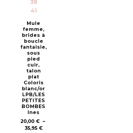
38
41
Mule
femme,
brides à
boucle
fantaisie,
sous
pied
cuir,
talon
plat
Coloris
blanc/or
LPB/LES
PETITES
BOMBES
Ines
20,00
€
–
35,95
€