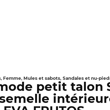
s
,
Femme
,
Mules et sabots
,
Sandales et nu-pied
ode petit talon
semelle intérieur