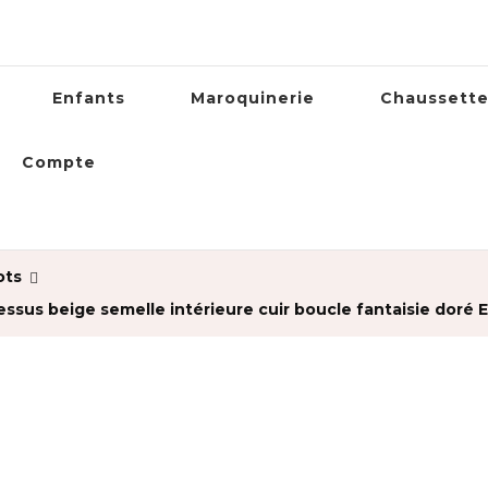
Enfants
Maroquinerie
Chaussett
Compte
ots
sus beige semelle intérieure cuir boucle fantaisie doré