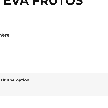
ré EVA FRUTOS
omère