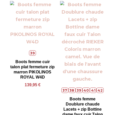
39
Boots femme cuir
talon plat fermeture zip
marron PIKOLINOS
ROYAL W4D
139,95
€
37
38
39
40
41
42
Boots femme
Doublure chaude
Lacets + zip Bottine
dame faux cuir Talon