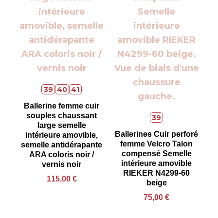
39
40
41
Ballerine femme cuir
souples chaussant
39
large semelle
Ballerines Cuir perforé
intérieure amovible,
femme Velcro Talon
semelle antidérapante
compensé Semelle
ARA coloris noir /
intérieure amovible
vernis noir
RIEKER N4299-60
115,00
€
beige
75,00
€