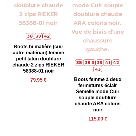
38
39
42
Boots bi-matière (cuir
autre matériau) femme
petit talon doublure
38
38.5
39
41
42
chaude 2 zips RIEKER
43
58388-01 noir
Boots femme à deux
79,95
€
fermetures éclair
Semelle mode Cuir
souple doublure
chaude ARA coloris
noir
115,00
€