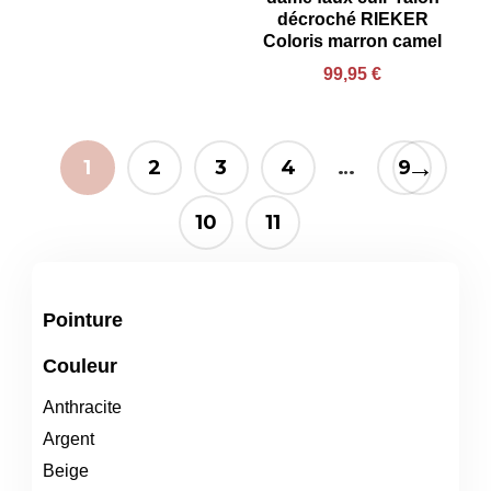
décroché RIEKER
Coloris marron camel
99,95
€
→
1
2
3
4
…
9
10
11
Pointure
Couleur
Anthracite
Argent
Beige