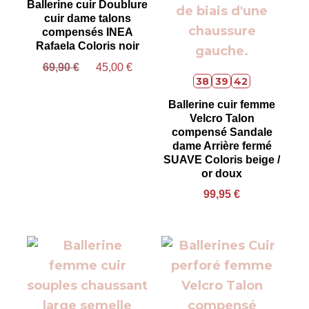
Ballerine cuir Doublure
cuir dame talons
compensés INEA
Rafaela Coloris noir
69,90
€
45,00
€
38
39
42
Ballerine cuir femme
Velcro Talon
compensé Sandale
dame Arrière fermé
SUAVE Coloris beige /
or doux
99,95
€