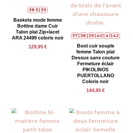
38.5
39
Baskets mode femme
Bottine dame Cuir
Talon plat Zip+lacet
37
38
39
40
41
42
ARA 24499 coloris noir
Boot cuir souple
129,95
€
femme Talon plat
Dessus sans couture
Fermeture éclair
PIKOLINOS
PUERTOLLANO
Coloris noir
144,95
€