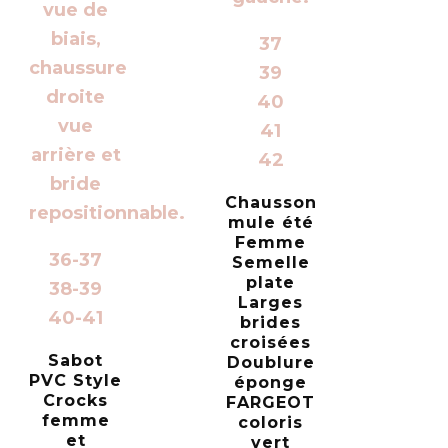
37
39
40
41
42
Chausson
mule été
Femme
36-37
Semelle
plate
38-39
Larges
40-41
brides
croisées
Sabot
Doublure
PVC Style
éponge
Crocks
FARGEOT
femme
coloris
et
vert