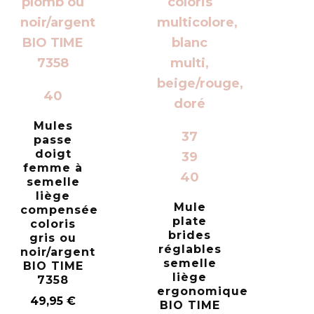
40
Mules
37
passe
doigt
39
femme à
40
semelle
liège
Mule
compensée
plate
coloris
brides
gris ou
réglables
noir/argent
semelle
BIO TIME
liège
7358
ergonomique
49,95
€
BIO TIME