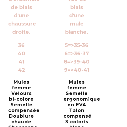
36
5=>35-36
40
6=>36-37
41
8=>39-40
42
9=>40-41
Mules
Mules
femme
femme
Velours
Semelle
bi-colore
ergonomique
Semelle
en EVA
compensée
Talon
Doublure
compensé
chaude
3 coloris