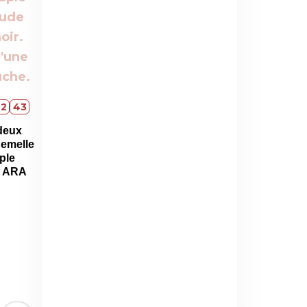
42
43
deux
Semelle
ple
e ARA