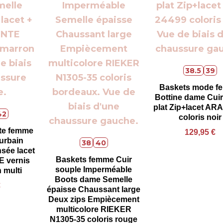
38.5
39
Baskets mode f
Bottine dame Cuir
plat Zip+lacet AR
42
coloris noir
te femme
129,95
€
 urbain
38
40
sée lacet
Baskets femme Cuir
E vernis
souple Imperméable
n multi
Boots dame Semelle
€
épaisse Chaussant large
Deux zips Empiècement
multicolore RIEKER
N1305-35 coloris rouge