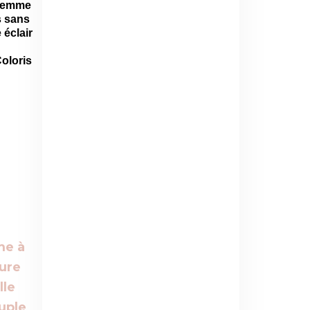
 femme
s sans
 éclair
loris