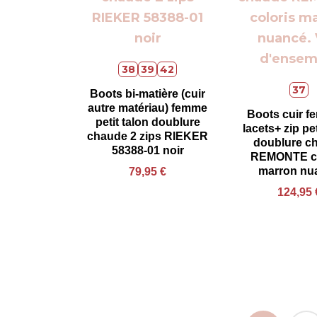
38
39
42
37
Boots bi-matière (cuir
autre matériau) femme
Boots cuir f
petit talon doublure
lacets+ zip pet
chaude 2 zips RIEKER
doublure c
58388-01 noir
REMONTE co
marron nu
79,95
€
124,95