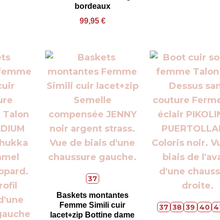
bordeaux
99,95
€
37
Baskets montantes
Femme Simili cuir
37
38
39
40
4
lacet+zip Bottine dame