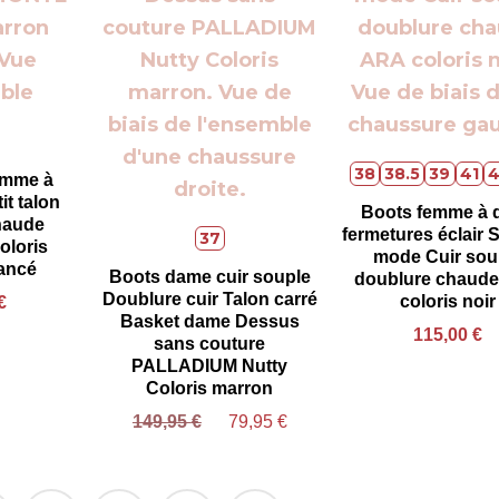
38
38.5
39
41
emme à
it talon
Boots femme à 
haude
fermetures éclair 
37
loris
mode Cuir sou
ancé
Boots dame cuir souple
doublure chaud
Doublure cuir Talon carré
coloris noir
€
Basket dame Dessus
115,00
€
sans couture
PALLADIUM Nutty
Coloris marron
149,95
€
79,95
€