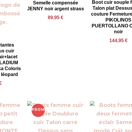
Boot cuir souple
Semelle compensée
Talon plat Dessu
JENNY noir argent strass
couture Fermeture
89,95
€
PIKOLINOS
PUERTOLLANO Co
noir
144,95
€
tantes
s cuir
ir+lacet
ALLADIUM
a Coloris
 léopard
€
PROMO !