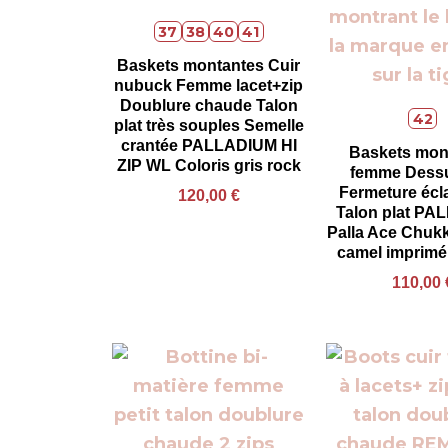
37
38
40
41
Baskets montantes Cuir
nubuck Femme lacet+zip
Doublure chaude Talon
42
plat très souples Semelle
crantée PALLADIUM HI
Baskets mon
ZIP WL Coloris gris rock
femme Dessu
Fermeture écla
120,00
€
Talon plat P
Palla Ace Chukk
camel imprimé
110,00