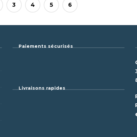
3
4
5
6
Paiements sécurisés
Livraisons rapides