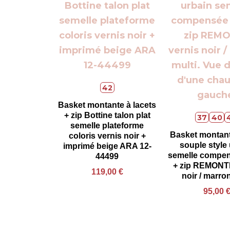
42
Basket montante à lacets
+ zip Bottine talon plat
37
40
semelle plateforme
Basket montan
coloris vernis noir +
souple style
imprimé beige ARA 12-
semelle compen
44499
+ zip REMONT
119,00
€
noir / marro
95,00