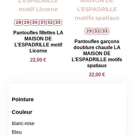
28
29
30
31
32
33
29
32
33
Pantoufles fillettes LA
MAISON DE
Pantoufles garçons
L’ESPADRILLE motif
doublure chaude LA
Licorne
MAISON DE
L’ESPADRILLE motifs
22,00
€
spatiaux
22,00
€
Pointure
Couleur
blanc-rose
Bleu