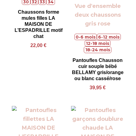
30
32
33
34
Chaussons forme
mules filles LA
MAISON DE
L’ESPADRILLE motif
chat
0-6 mois
6-12 mois
12-18 mois
22,00
€
18-24 mois
Pantoufles Chausson
cuir souple bébé
BELLAMY gris/orange
ou blanc cassé/rose
39,95
€