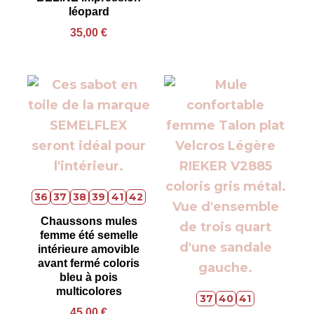
léopard
35,00
€
36
37
38
39
41
42
Chaussons mules
femme été semelle
intérieure amovible
avant fermé coloris
bleu à pois
multicolores
37
40
41
45,00
€