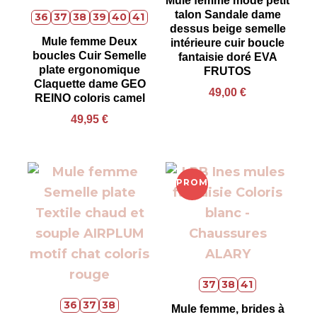
Mule femme mode petit
talon Sandale dame
36
37
38
39
40
41
dessus beige semelle
Mule femme Deux
intérieure cuir boucle
boucles Cuir Semelle
fantaisie doré EVA
plate ergonomique
FRUTOS
Claquette dame GEO
49,00
€
REINO coloris camel
49,95
€
PROMO !
37
38
41
36
37
38
Mule femme, brides à