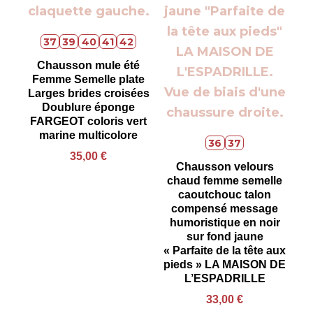
37
39
40
41
42
Chausson mule été
Femme Semelle plate
Larges brides croisées
Doublure éponge
FARGEOT coloris vert
marine multicolore
36
37
35,00
€
Chausson velours
chaud femme semelle
caoutchouc talon
compensé message
humoristique en noir
sur fond jaune
« Parfaite de la tête aux
pieds » LA MAISON DE
L’ESPADRILLE
33,00
€