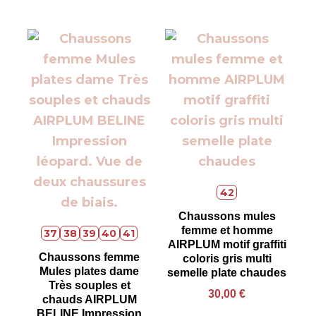
42
Chaussons mules
femme et homme
37
38
39
40
41
AIRPLUM motif graffiti
Chaussons femme
coloris gris multi
Mules plates dame
semelle plate chaudes
Très souples et
30,00
€
chauds AIRPLUM
BELINE Impression