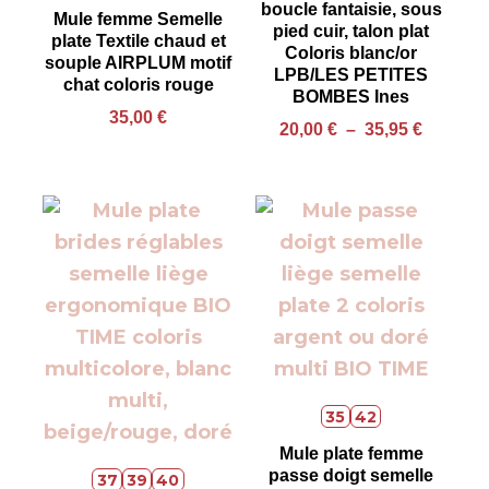
boucle fantaisie, sous
Mule femme Semelle
pied cuir, talon plat
plate Textile chaud et
Coloris blanc/or
souple AIRPLUM motif
LPB/LES PETITES
chat coloris rouge
BOMBES Ines
35,00
€
20,00
€
–
35,95
€
35
42
Mule plate femme
passe doigt semelle
37
39
40