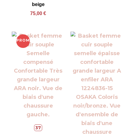
beige
75,00
€
PROMO !
37