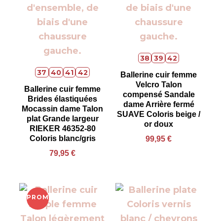
38
39
42
37
40
41
42
Ballerine cuir femme
Velcro Talon
Ballerine cuir femme
compensé Sandale
Brides élastiquées
dame Arrière fermé
Mocassin dame Talon
SUAVE Coloris beige /
plat Grande largeur
or doux
RIEKER 46352-80
Coloris blanc/gris
99,95
€
79,95
€
PROMO !