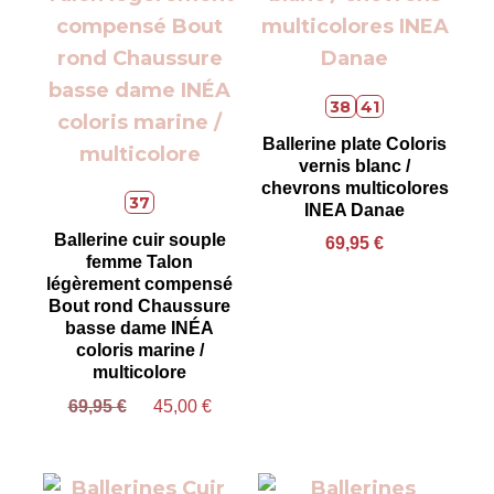
38
41
Ballerine plate Coloris
vernis blanc /
chevrons multicolores
37
INEA Danae
Ballerine cuir souple
69,95
€
femme Talon
légèrement compensé
Bout rond Chaussure
basse dame INÉA
coloris marine /
multicolore
69,95
€
45,00
€