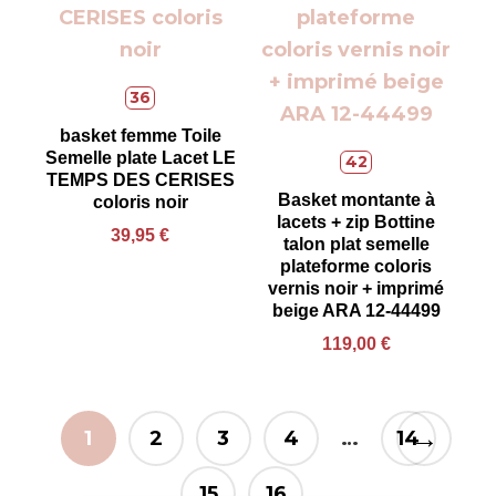
36
basket femme Toile
Semelle plate Lacet LE
42
TEMPS DES CERISES
Basket montante à
coloris noir
lacets + zip Bottine
39,95
€
talon plat semelle
plateforme coloris
vernis noir + imprimé
beige ARA 12-44499
119,00
€
→
1
2
3
4
…
14
15
16