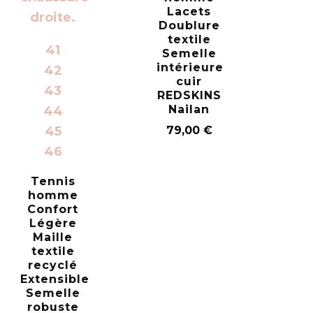
Lacets
Doublure
textile
41
Semelle
intérieure
42
cuir
43
REDSKINS
Nailan
44
45
79,00
€
46
Tennis
homme
Confort
Légère
Maille
textile
recyclé
Extensible
Semelle
robuste