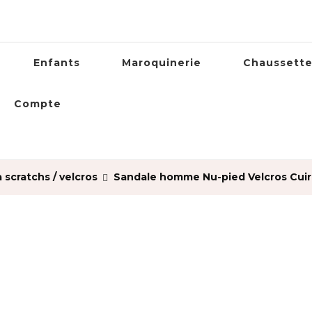
Enfants
Maroquinerie
Chaussett
Compte
 scratchs / velcros
Sandale homme Nu-pied Velcros Cuir e