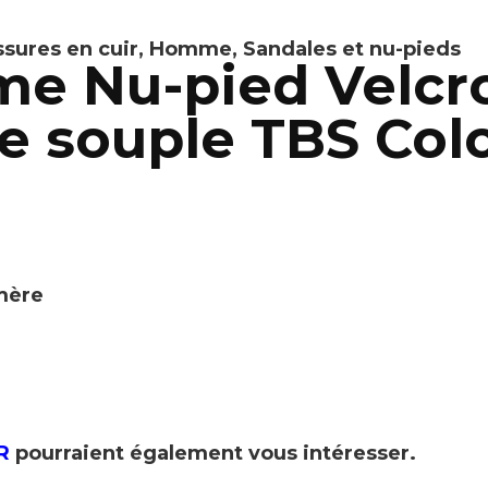
sures en cuir
,
Homme
,
Sandales et nu-pieds
e Nu-pied Velcro
e souple TBS Colo
omère
R
pourraient également vous intéresser.