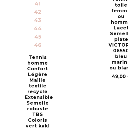
41
toile
femm
42
ou
43
homm
Lace
44
Semel
45
plat
46
VICTOR
0655
bleu
Tennis
marin
homme
ou bla
Confort
Légère
49,00
Maille
textile
recyclé
Extensible
Semelle
robuste
TBS
Coloris
vert kaki