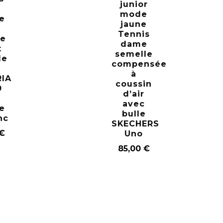
junior
mode
e
jaune
Tennis
e
dame
t
semelle
le
compensée
e
à
IA
coussin
0
d’air
avec
e
bulle
nc
SKECHERS
€
Uno
85,00
€