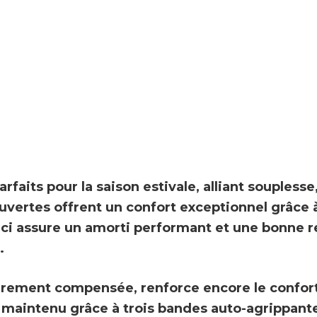
arfaits pour la saison estivale, alliant souples
uvertes offrent un confort exceptionnel grâce 
ci assure un
amorti performant et une bonne re
.
égèrement compensée
, renforce encore le confor
 maintenu grâce à trois bandes auto-agrippant