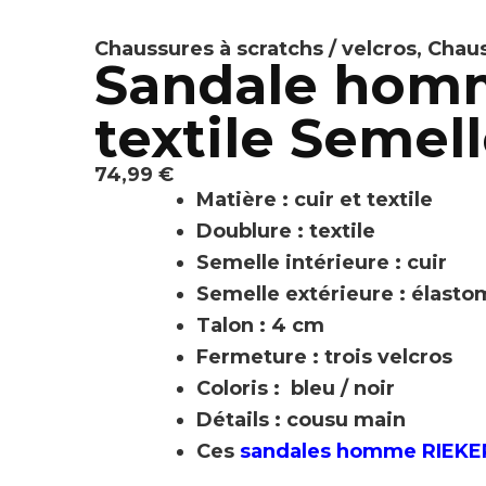
Chaussures à scratchs / velcros
,
Chaus
Sandale homm
textile Semell
74,99
€
Matière : cuir et textile
Doublure : textile
Semelle intérieure : cuir
Semelle extérieure : élast
Talon : 4 cm
Fermeture : trois velcros
Coloris : bleu / noir
Détails : cousu main
Ces
sandales homme RIEKE