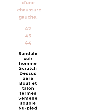
42
43
44
Sandale
cuir
homme
Scratch
Dessus
aéré
Bout et
talon
fermés
Semelle
souple
Nu-pied