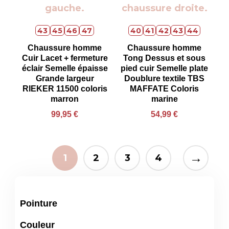
43
45
46
47
40
41
42
43
44
Chaussure homme
Chaussure homme
Cuir Lacet + fermeture
Tong Dessus et sous
éclair Semelle épaisse
pied cuir Semelle plate
Grande largeur
Doublure textile TBS
RIEKER 11500 coloris
MAFFATE Coloris
marron
marine
99,95
€
54,99
€
→
1
2
3
4
Pointure
Couleur