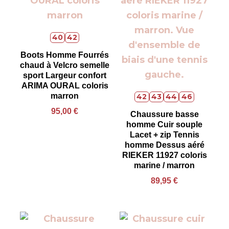
40
42
Boots Homme Fourrés
chaud à Velcro semelle
sport Largeur confort
ARIMA OURAL coloris
marron
42
43
44
46
95,00
€
Chaussure basse
homme Cuir souple
Lacet + zip Tennis
homme Dessus aéré
RIEKER 11927 coloris
marine / marron
89,95
€