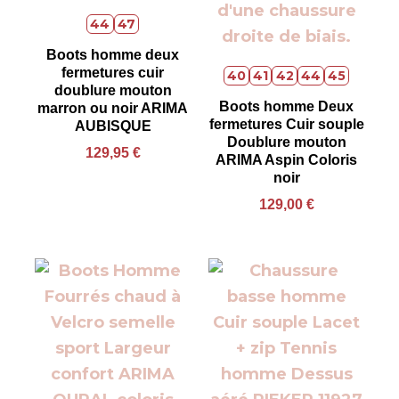
44
47
Boots homme deux
fermetures cuir
40
41
42
44
45
doublure mouton
Boots homme Deux
marron ou noir ARIMA
fermetures Cuir souple
AUBISQUE
Doublure mouton
129,95
€
ARIMA Aspin Coloris
noir
129,00
€