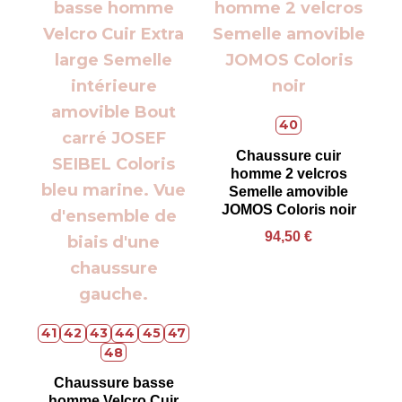
40
Chaussure cuir
homme 2 velcros
Semelle amovible
JOMOS Coloris noir
94,50
€
41
42
43
44
45
47
48
Chaussure basse
homme Velcro Cuir