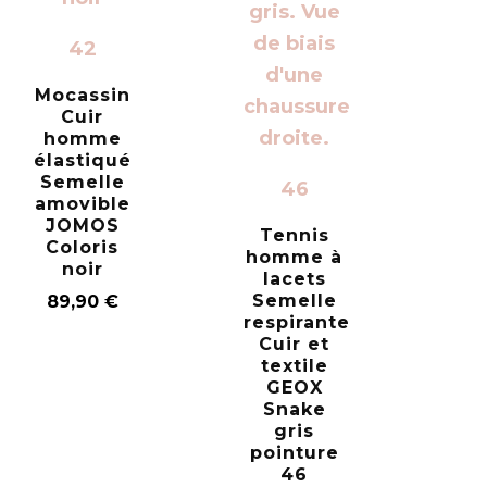
42
Mocassin
Cuir
homme
élastiqué
Semelle
46
amovible
JOMOS
Tennis
Coloris
homme à
noir
lacets
Semelle
89,90
€
respirante
Cuir et
textile
GEOX
Snake
gris
pointure
46