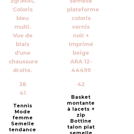
38
42
41
Basket
montante
Tennis
à lacets +
Mode
zip
femme
Bottine
Semelle
talon plat
tendance
semelle