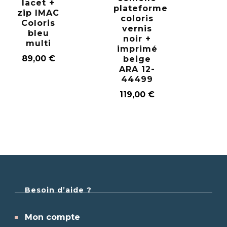
lacet +
plateforme
zip IMAC
coloris
Coloris
vernis
bleu
noir +
multi
imprimé
89,00
€
beige
ARA 12-
44499
119,00
€
Besoin d’aide ?
Mon compte