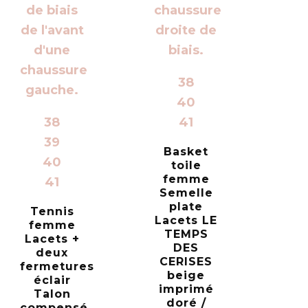
38
40
38
41
39
Basket
40
toile
femme
41
Semelle
plate
Tennis
Lacets LE
femme
TEMPS
Lacets +
DES
deux
CERISES
fermetures
beige
éclair
imprimé
Talon
doré /
compensé