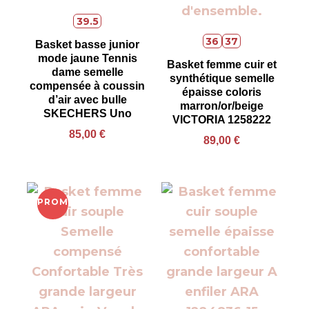
39.5
36
37
Basket basse junior
mode jaune Tennis
Basket femme cuir et
dame semelle
synthétique semelle
compensée à coussin
épaisse coloris
d’air avec bulle
marron/or/beige
SKECHERS Uno
VICTORIA 1258222
85,00
€
89,00
€
PROMO !