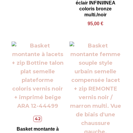
éclair INFINI/INEA
coloris bronze
multi./noir
95,00
€
42
Basket montante à