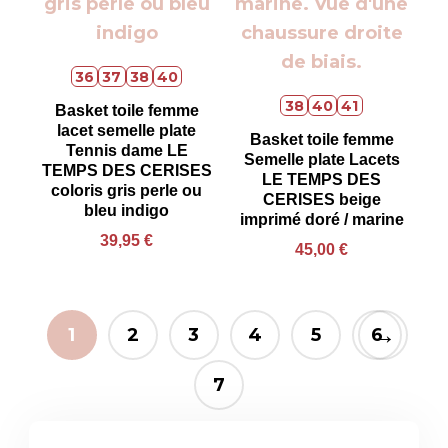
36
37
38
40
38
40
41
Basket toile femme
lacet semelle plate
Basket toile femme
Tennis dame LE
Semelle plate Lacets
TEMPS DES CERISES
LE TEMPS DES
coloris gris perle ou
CERISES beige
bleu indigo
imprimé doré / marine
39,95
€
45,00
€
→
1
2
3
4
5
6
7