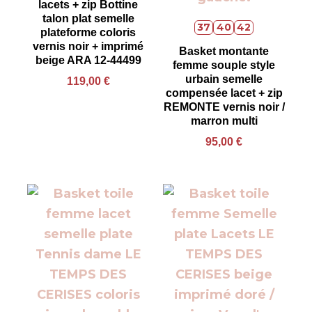
lacets + zip Bottine
talon plat semelle
37
40
42
plateforme coloris
vernis noir + imprimé
Basket montante
beige ARA 12-44499
femme souple style
urbain semelle
119,00
€
compensée lacet + zip
REMONTE vernis noir /
marron multi
95,00
€