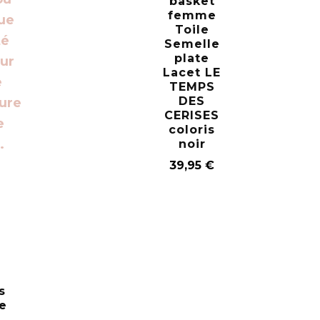
basket
femme
Toile
Semelle
plate
Lacet LE
TEMPS
DES
CERISES
coloris
noir
39,95
€
s
e
-