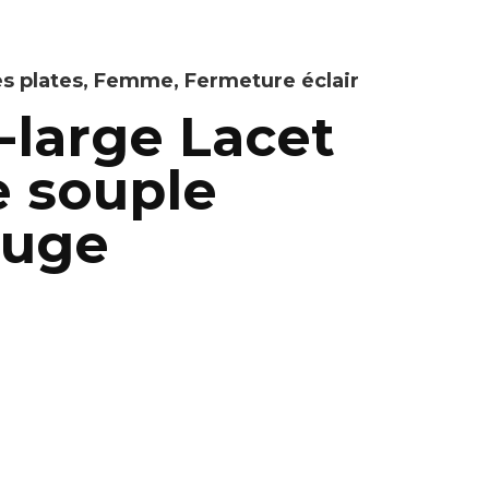
s plates
,
Femme
,
Fermeture éclair
-large Lacet
e souple
ouge