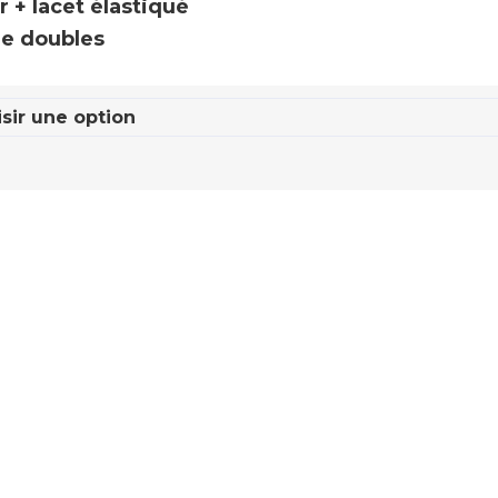
 + lacet élastiqué
ge doubles