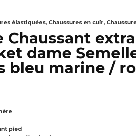
res élastiquées
,
Chaussures en cuir
,
Chaussure
 Chaussant extra
sket dame Semell
s bleu marine / r
omère
ant pied