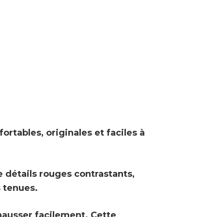
rtables, originales et faciles à
détails rouges contrastants,
s tenues.
chausser facilement. Cette