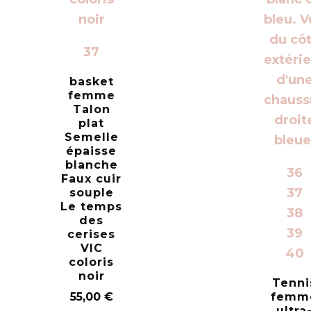
37
basket
femme
Talon
plat
Semelle
épaisse
blanche
36
Faux cuir
37
souple
Le temps
38
des
39
cerises
VIC
40
coloris
noir
Tenni
55,00
€
femm
ultra