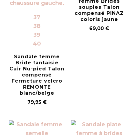
femme Brides
souples Talon
compensé PINAZ
37
coloris jaune
38
69,00
€
39
40
Sandale femme
Bride fantaisie
Cuir Nu-pied Talon
compensé
Fermeture velcro
REMONTE
blanc/beige
79,95
€