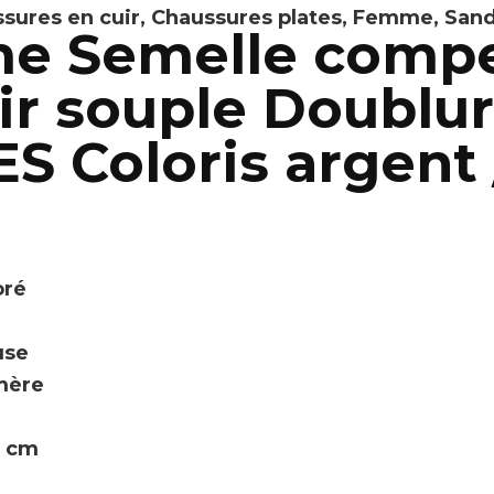
sures en cuir
,
Chaussures plates
,
Femme
,
Sand
me Semelle comp
r souple Doublur
Coloris argent / 
oré
use
omère
5 cm