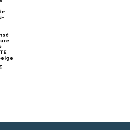
e
e
ie
u-
n
nsé
ure
o
TE
beige
€