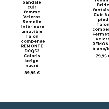
femm
Sandale
Brid
cuir
fantais
femme
Cuir N
Velcros
pied
Semelle
Talo
intérieure
compe
amovible
Fermet
Talon
velcr
compensé
REMON
REMONTE
blanc/
D0Q52
Coloris
79,95
beige
nacré
89,95
€