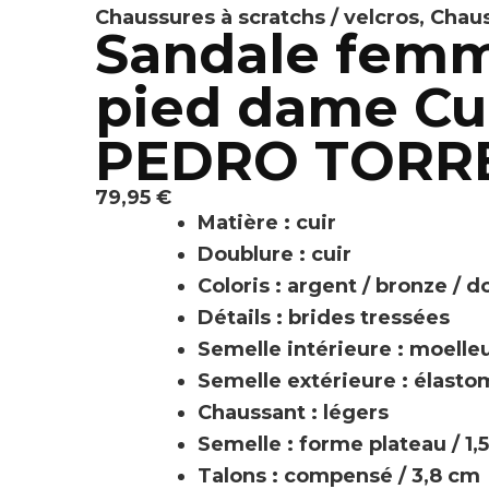
Chaussures à scratchs / velcros
,
Chaus
Sandale fem
pied dame Cui
PEDRO TORRES 
79,95
€
Matière : cuir
Doublure : cuir
Coloris : argent / bronze / d
Détails : brides tressées
Semelle intérieure : moelle
Semelle extérieure : élast
Chaussant : légers
Semelle : forme plateau / 1,
Talons : compensé / 3,8 cm