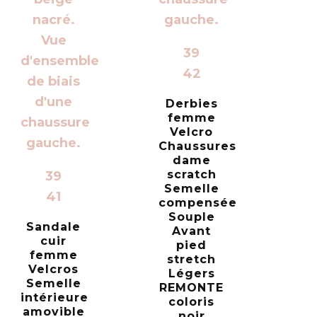
39
42
Derbies
femme
Velcro
Chaussures
dame
scratch
39
Semelle
41
compensée
Souple
Sandale
Avant
cuir
pied
femme
stretch
Velcros
Légers
Semelle
REMONTE
intérieure
coloris
amovible
noir