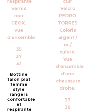
35
37
41
Bottine
talon plat
femme
style
rangers
confortable
37
et
38
respirante