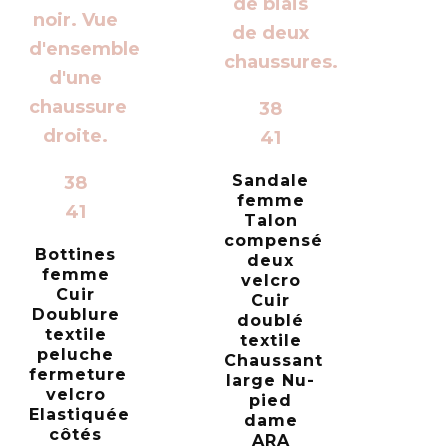
38
41
Sandale
38
femme
41
Talon
compensé
Bottines
deux
femme
velcro
Cuir
Cuir
Doublure
doublé
textile
textile
peluche
Chaussant
fermeture
large Nu-
velcro
pied
Elastiquée
dame
côtés
ARA