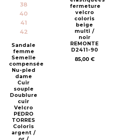
38
fermeture
velcro
40
coloris
41
beige
multi /
42
noir
REMONTE
Sandale
D2411-90
femme
Semelle
85,00
€
compensée
Nu-pied
dame
Cuir
souple
Doublure
cuir
Velcro
PEDRO
TORRES
Coloris
argent /
or /