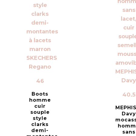
46
Boots
40.5
homme
cuir
MEPHI
souple
Davy
style
mocass
clarks
homm
demi-
sans