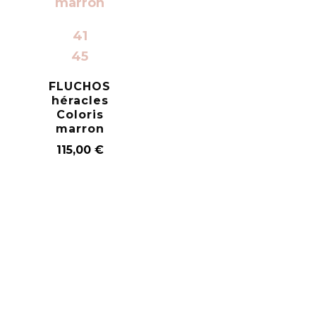
41
45
FLUCHOS
héracles
Coloris
marron
115,00
€