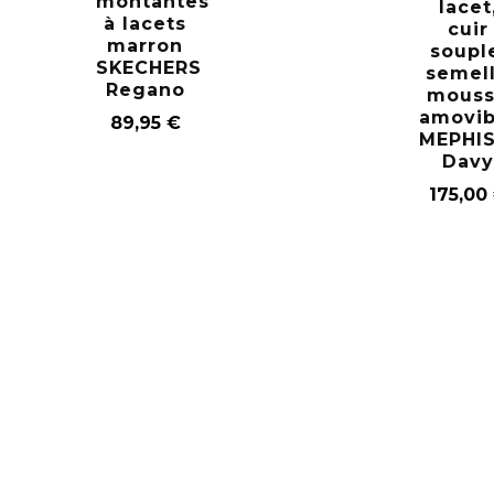
montantes
lacet
à lacets
cuir
marron
soupl
SKECHERS
semel
Regano
mous
amovib
89,95
€
MEPHI
Davy
175,00