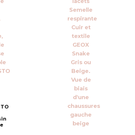
STO
in
e