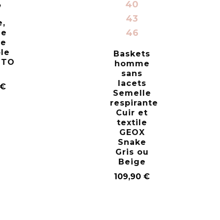
,
40
43
e,
46
le
se
le
Baskets
STO
homme
sans
lacets
€
Semelle
respirante
Cuir et
textile
GEOX
Snake
Gris ou
Beige
109,90
€