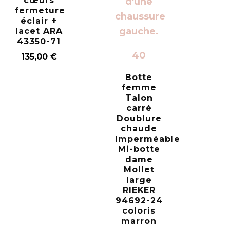
cœurs
fermeture
éclair +
lacet ARA
43350-71
40
135,00
€
Botte
femme
Talon
carré
Doublure
chaude
Imperméable
Mi-botte
dame
Mollet
large
RIEKER
94692-24
coloris
marron