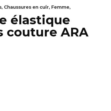
s
,
Chaussures en cuir
,
Femme
,
e élastique
ns couture ARA