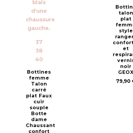
Botti
talo
plat
femm
style
range
37
confor
et
38
respir
40
verni
noir
Bottines
GEO
femme
79,90
Talon
carré
plat Faux
cuir
souple
Botte
dame
Chaussant
confort