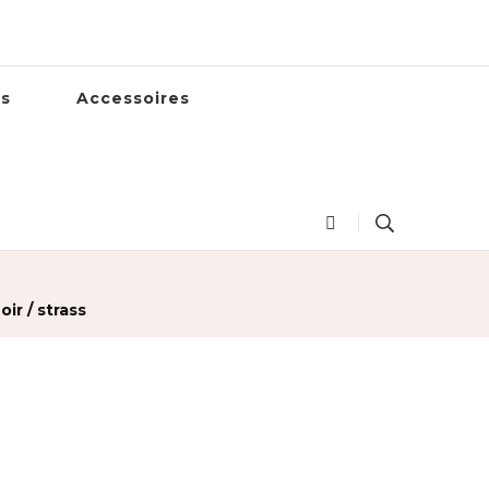
es
Accessoires
ir / strass