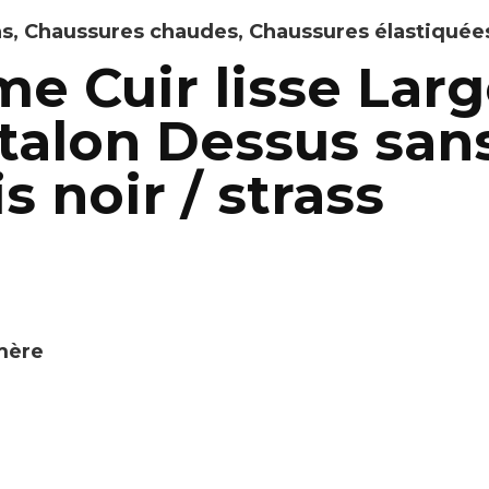
ns
,
Chaussures chaudes
,
Chaussures élastiquée
e Cuir lisse Larg
t talon Dessus sa
s noir / strass
omère