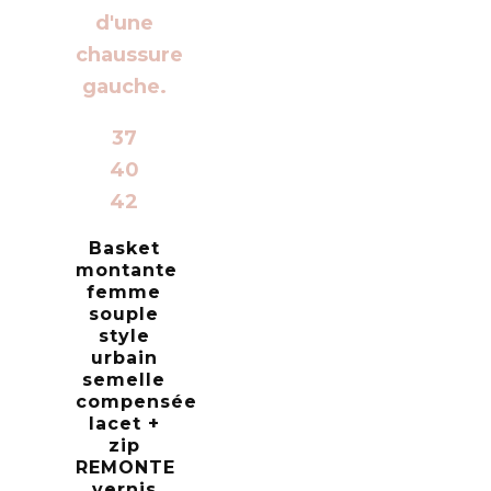
37
40
42
Basket
montante
femme
souple
style
urbain
semelle
compensée
lacet +
zip
REMONTE
vernis