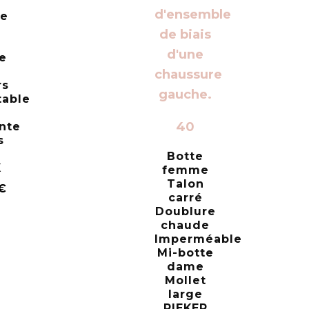
ne
n
e
rs
table
40
ante
s
Botte
X
femme
Talon
€
carré
Doublure
chaude
Imperméable
Mi-botte
dame
Mollet
large
RIEKER