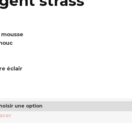
gent strass
ur mousse
chouc
e éclair
acer