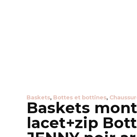
Baskets
,
Bottes et bottines
,
Chaussure
Baskets mont
lacet+zip Bo