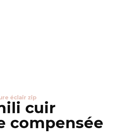
re éclair zip
li cuir
le compensée