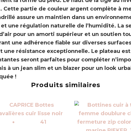
ment la forme du pied. Le haut de la tige au ni
u
. Cette partie de couleur argent complète à me
adrillé assure un maintien dans un environneme
l et une régulation naturelle de l’humidité. La
d’air
pour un amorti supérieur et un soutien tou
frant une
adhérence fiable sur diverses surface
t une résistance exceptionnelle. Le plateau es
tantes seront parfaites pour compléter n’impo
is à un jean slim et un blazer pour un look urba
quée !
Produits similaires
41