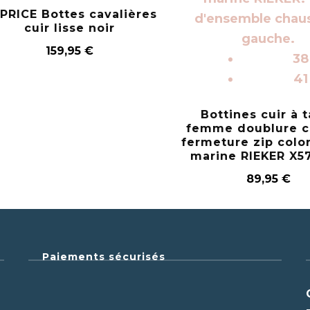
PRICE Bottes cavalières
cuir lisse noir
159,95
€
38
41
Bottines cuir à 
femme doublure 
fermeture zip color
marine RIEKER X5
89,95
€
Paiements sécurisés