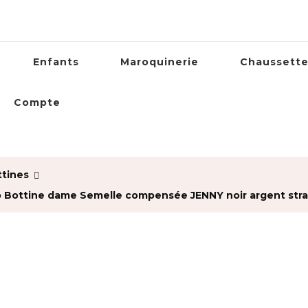
Enfants
Maroquinerie
Chaussett
Compte
ttines
p Bottine dame Semelle compensée JENNY noir argent stra