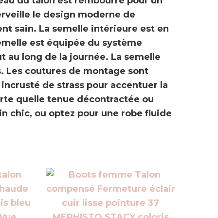
veau du talon est rembourré pour un
rveille
le design moderne
de
nt sain. La semelle intérieure est en
 semelle est équipée du
système
t au long de la journée. La semelle
s
. Les
coutures de montage sont
t
incrusté de strass
pour accentuer la
rte quelle tenue décontractée ou
in chic, ou optez pour une robe fluide