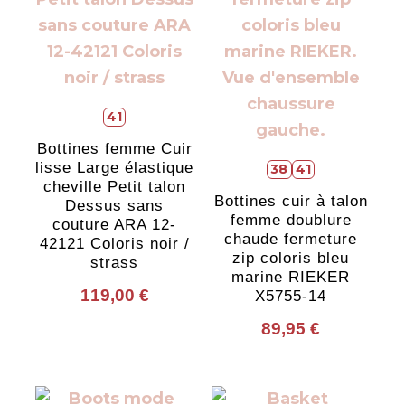
41
Bottines femme Cuir
lisse Large élastique
38
41
cheville Petit talon
Bottines cuir à talon
Dessus sans
femme doublure
couture ARA 12-
chaude fermeture
42121 Coloris noir /
zip coloris bleu
strass
marine RIEKER
119,00
€
X5755-14
89,95
€