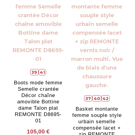
39
41
Boots mode femme
Semelle crantée
Décor chaîne
37
40
42
amovible Bottine
dame Talon plat
Basket montante
REMONTE D8695-
femme souple style
01
urbain semelle
compensée lacet +
105,00
€
zip REMONTE