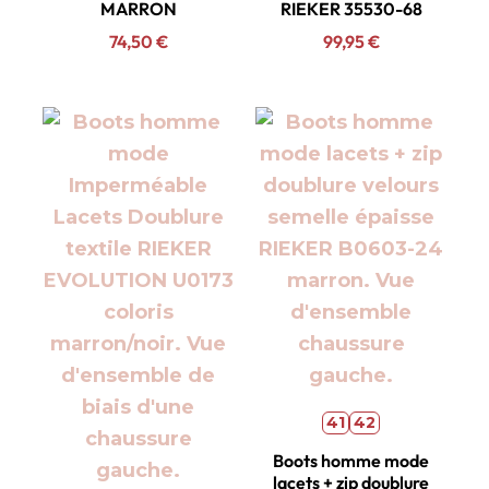
MARRON
RIEKER 35530-68
74,50
€
99,95
€
41
42
Boots homme mode
lacets + zip doublure