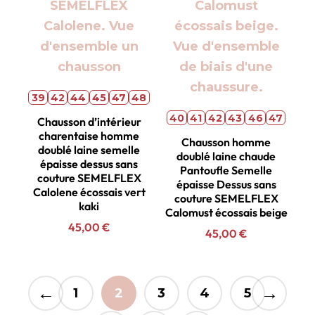
39
42
44
45
47
48
40
41
42
43
46
47
Chausson d’intérieur
charentaise homme
Chausson homme
doublé laine semelle
doublé laine chaude
épaisse dessus sans
Pantoufle Semelle
couture SEMELFLEX
épaisse Dessus sans
Calolene écossais vert
couture SEMELFLEX
kaki
Calomust écossais beige
45,00
€
45,00
€
←
→
1
2
3
4
5