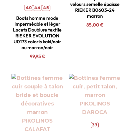
velours semelle épaisse
40
44
45
RIEKER B0603-24
marron
Boots homme mode
Imperméable et léger
85,00
€
Lacets Doublure textile
RIEKER EVOLUTION
U0173 coloris kaki/noir
ou marron/noir
99,95
€
37