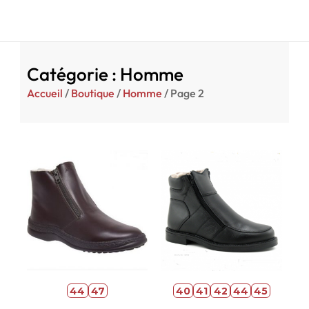
Catégorie : Homme
Accueil
/
Boutique
/
Homme
/ Page 2
44
47
40
41
42
44
45