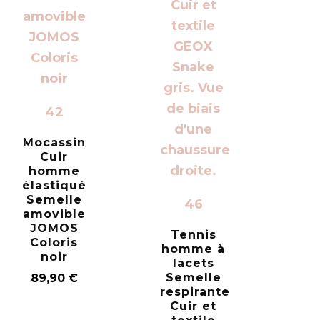
42
Mocassin
Cuir
homme
élastiqué
Semelle
46
amovible
JOMOS
Tennis
Coloris
homme à
noir
lacets
Semelle
89,90
€
respirante
Cuir et