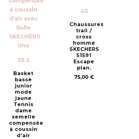
45
Chaussures
trail /
cross
homme
SKECHERS
51591
39.5
Escape
plan.
Basket
75,00
€
basse
junior
mode
jaune
Tennis
dame
semelle
compensée
à coussin
d’air