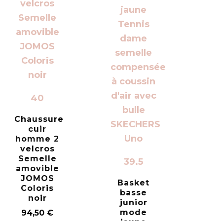
40
Chaussure
cuir
homme 2
velcros
Semelle
39.5
amovible
JOMOS
Basket
Coloris
basse
noir
junior
mode
94,50
€