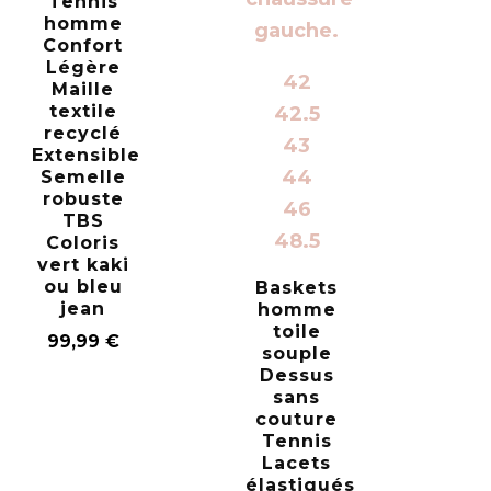
Tennis
homme
Confort
Légère
42
Maille
textile
42.5
recyclé
43
Extensible
44
Semelle
robuste
46
TBS
48.5
Coloris
vert kaki
ou bleu
Baskets
jean
homme
toile
99,99
€
souple
Dessus
sans
couture
Tennis
Lacets
élastiqués