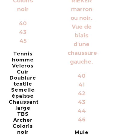
40
43
45
Tennis
homme
Velcros
Cuir
40
Doublure
textile
41
Semelle
42
épaisse
43
Chaussant
large
44
TBS
46
Archer
Coloris
noir
Mule