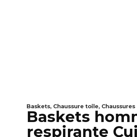
Baskets
,
Chaussure toile
,
Chaussures
Baskets homm
respirante Cu