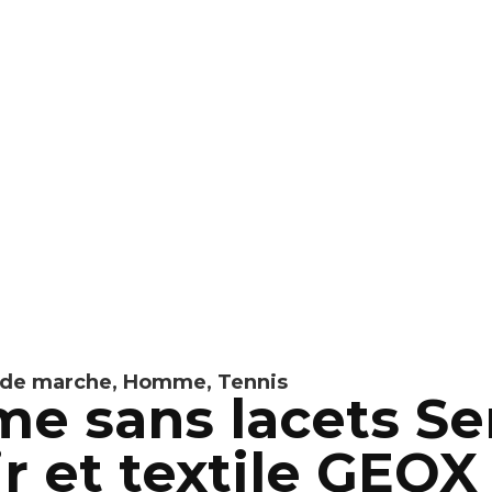
 de marche
,
Homme
,
Tennis
e sans lacets Se
ir et textile GEOX