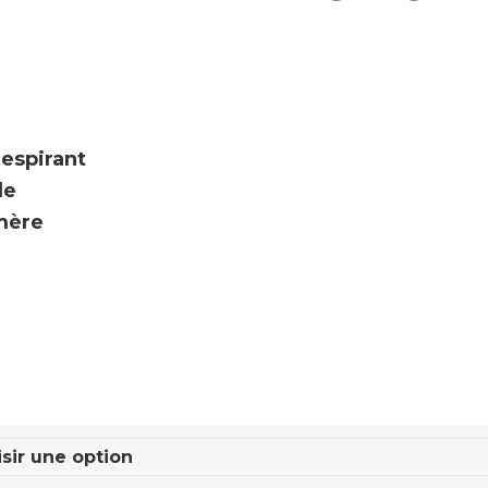
respirant
le
omère
e