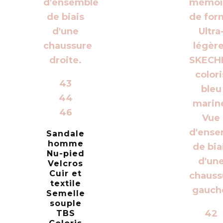
43
44
46
Sandale
homme
Nu-pied
Velcros
Cuir et
textile
Semelle
souple
42
TBS