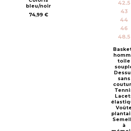
Coloris
42.5
bleu/noir
43
74,99
€
44
46
48.5
Baske
homm
toile
soupl
Dessu
sans
coutu
Tenni
Lacet
élasti
Voût
planta
Semel
à