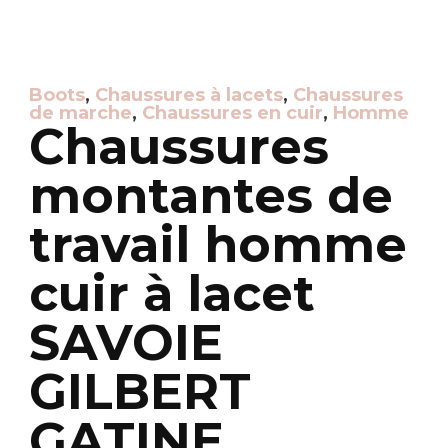
Boots
,
Chaussures à lacets
,
Chaussures
de marche
,
Chaussures en cuir
,
Homme
Chaussures
montantes de
travail homme
cuir à lacet
SAVOIE
GILBERT
GATINE