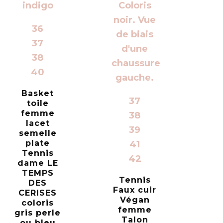
36
37
38
40
Basket
37
toile
femme
38
lacet
39
semelle
plate
41
Tennis
42
dame LE
TEMPS
Tennis
DES
Faux cuir
CERISES
Végan
coloris
femme
gris perle
Talon
ou bleu