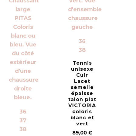
36
38
Tennis
unisexe
Cuir
Lacet
semelle
épaisse
talon plat
VICTORIA
36
coloris
blanc et
37
vert
38
89,00
€