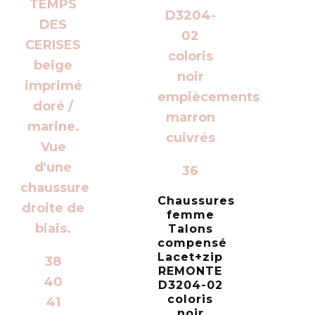
36
Chaussures
femme
Talons
compensé
Lacet+zip
38
REMONTE
40
D3204-02
coloris
41
noir