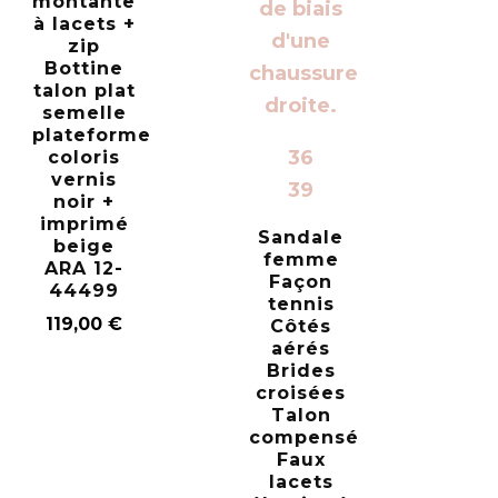
montante
à lacets +
zip
Bottine
talon plat
semelle
plateforme
36
coloris
vernis
39
noir +
imprimé
Sandale
beige
femme
ARA 12-
Façon
44499
tennis
119,00
€
Côtés
aérés
Brides
croisées
Talon
compensé
Faux
lacets