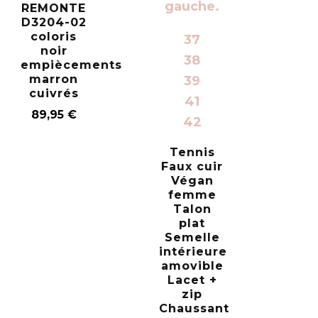
REMONTE
D3204-02
coloris
37
noir
38
empiècements
marron
39
cuivrés
41
89,95
€
42
Tennis
Faux cuir
Végan
femme
Talon
plat
Semelle
intérieure
amovible
Lacet +
zip
Chaussant