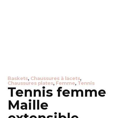
Baskets
,
Chaussures à lacets
,
Chaussures plates
,
Femme
,
Tennis
Tennis femme
Maille
extensible