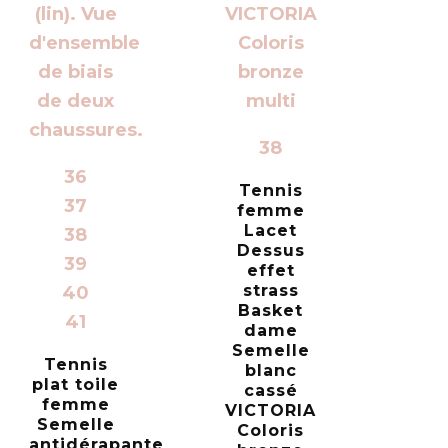
38
36
Tennis
37
femme
Lacet
38
Dessus
39
effet
strass
40
Basket
41
dame
Semelle
Tennis
blanc
plat toile
cassé
femme
VICTORIA
Semelle
Coloris
antidérapante