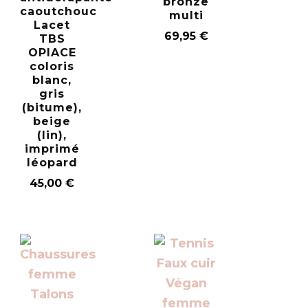
bronze
caoutchouc
multi
Lacet
69,95
€
TBS
OPIACE
coloris
blanc,
gris
(bitume),
beige
(lin),
imprimé
léopard
45,00
€