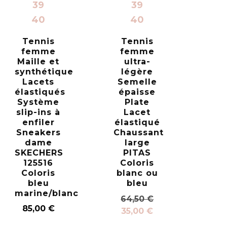
39
39
40
40
Tennis
Tennis
femme
femme
Maille et
ultra-
synthétique
légère
Lacets
Semelle
élastiqués
épaisse
Système
Plate
slip-ins à
Lacet
enfiler
élastiqué
Sneakers
Chaussant
dame
large
SKECHERS
PITAS
125516
Coloris
Coloris
blanc ou
bleu
bleu
marine/blanc
64,50
€
85,00
€
35,00
€