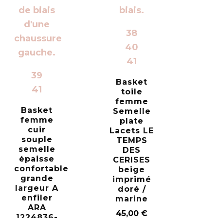
38
40
41
39
Basket
41
toile
femme
Basket
Semelle
femme
plate
cuir
Lacets LE
souple
TEMPS
semelle
DES
épaisse
CERISES
confortable
beige
grande
imprimé
largeur A
doré /
enfiler
marine
ARA
45,00
€
1224836-