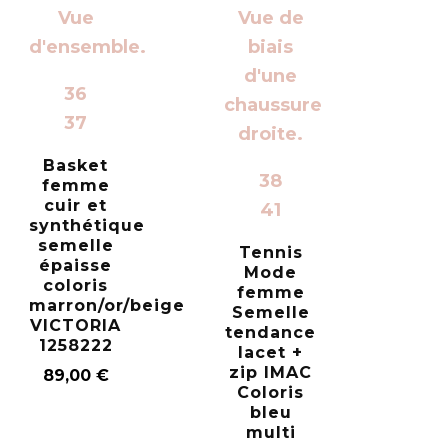
36
37
Basket
38
femme
cuir et
41
synthétique
semelle
Tennis
épaisse
Mode
coloris
femme
marron/or/beige
Semelle
VICTORIA
tendance
1258222
lacet +
zip IMAC
89,00
€
Coloris
bleu
multi