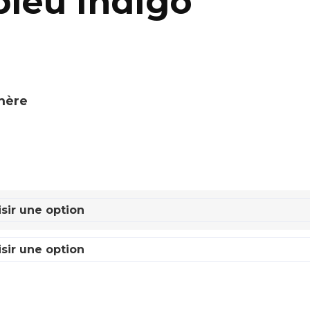
bleu indigo
omère