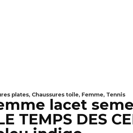
res plates
,
Chaussures toile
,
Femme
,
Tennis
femme lacet semel
LE TEMPS DES CER