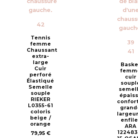
42
Tennis
39
femme
Chaussant
41
extra-
large
Baske
Cuir
femm
perforé
cuir
Élastiqué
soupl
Semelle
semel
souple
épais
RIEKER
confor
L0355-61
grand
coloris
largeu
beige /
enfile
orange
ARA
122483
79,95
€