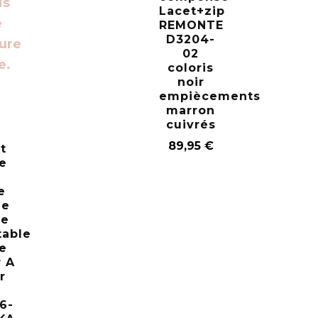
Lacet+zip
REMONTE
D3204-
02
coloris
noir
empiècements
marron
cuivrés
89,95
€
t
e
e
le
se
table
e
r A
r
6-