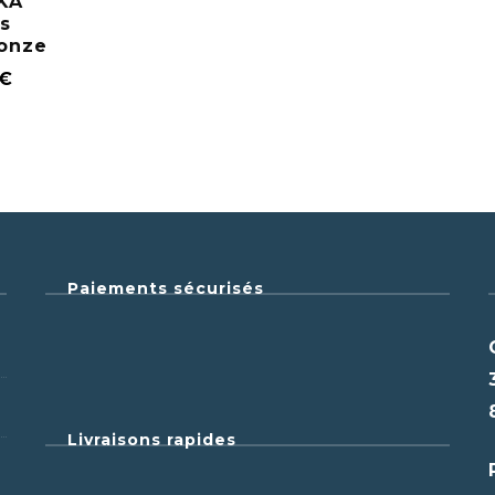
KA
is
ronze
€
Paiements sécurisés
Livraisons rapides