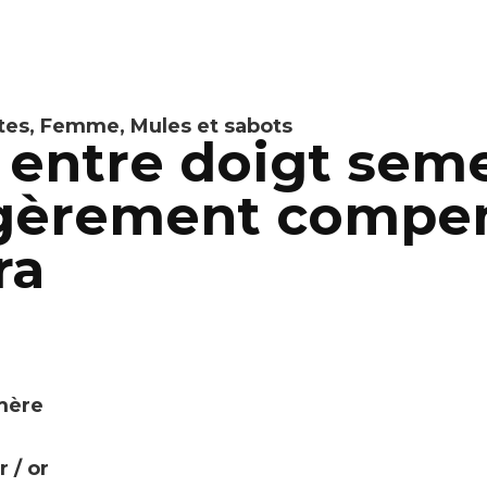
tes
,
Femme
,
Mules et sabots
entre doigt seme
égèrement compe
ra
omère
r / or