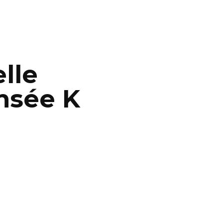
lle
nsée K