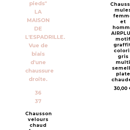
Chauss
mule
femm
et
homm
AIRPL
moti
graffi
colori
gris
mult
semel
plat
chaud
30,00
36
37
Chausson
velours
chaud