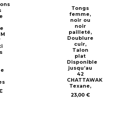
ons
Tongs
s
femme,
e
noir ou
noir
e
pailleté,
UM
Doublure
f
cuir,
ti
Talon
s
plat
Disponible
i
jusqu’au
le
42
e
CHATTAWAK
es
Texane,
€
23,00
€