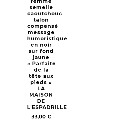
femme
semelle
caoutchouc
talon
compensé
message
humoristique
en noir
sur fond
jaune
« Parfaite
de la
tête aux
pieds »
LA
MAISON
DE
L’ESPADRILLE
33,00
€