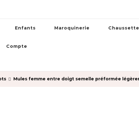
Enfants
Maroquinerie
Chaussett
Compte
ots
Mules femme entre doigt semelle préformée légè