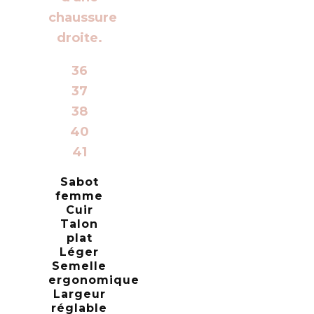
36
37
38
40
41
Sabot
femme
Cuir
Talon
plat
Léger
Semelle
ergonomique
Largeur
réglable