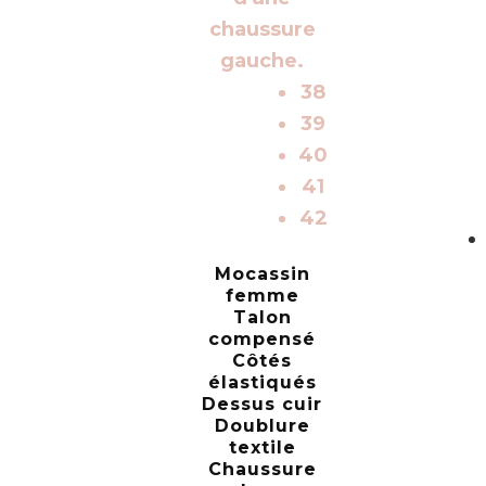
38
39
40
41
42
Mocassin
femme
Talon
compensé
Côtés
élastiqués
Dessus cuir
Doublure
textile
Chaussure