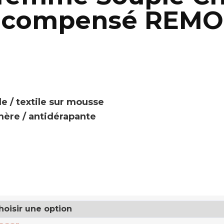
n compensé REMO
e / textile sur mousse
mère / antidérapante