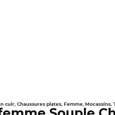
n cuir
,
Chaussures plates
,
Femme
,
Mocassins
,
 femme Souple C