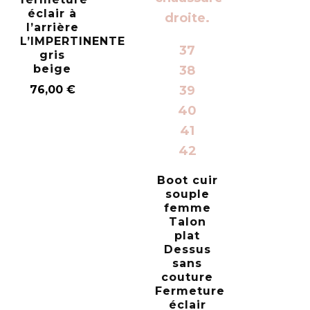
éclair à
l’arrière
L’IMPERTINENTE
37
gris
beige
38
76,00
€
39
40
41
42
Boot cuir
souple
femme
Talon
plat
Dessus
sans
couture
Fermeture
éclair