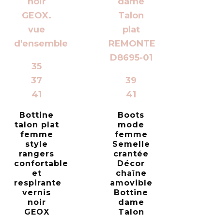
35
37
39
41
41
Bottine
Boots
talon plat
mode
femme
femme
style
Semelle
rangers
crantée
confortable
Décor
et
chaîne
respirante
amovible
vernis
Bottine
noir
dame
GEOX
Talon