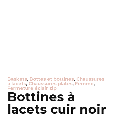
Baskets
,
Bottes et bottines
,
Chaussures
à lacets
,
Chaussures plates
,
Femme
,
Fermeture éclair zip
Bottines à
lacets cuir noir