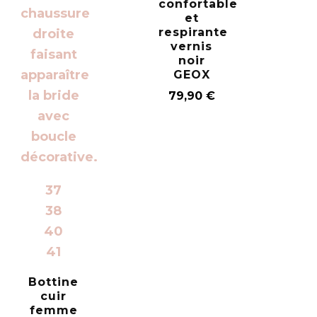
confortable
et
respirante
vernis
noir
GEOX
79,90
€
37
38
40
41
Bottine
cuir
femme