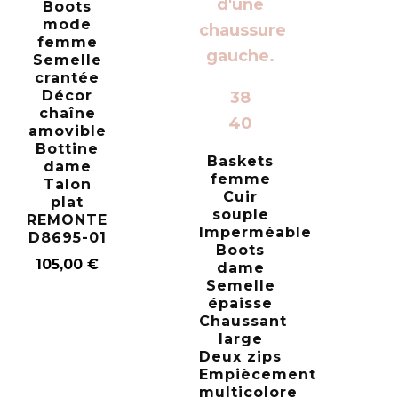
Boots
mode
femme
Semelle
crantée
Décor
38
chaîne
40
amovible
Bottine
Baskets
dame
femme
Talon
Cuir
plat
souple
REMONTE
Imperméable
D8695-01
Boots
105,00
€
dame
Semelle
épaisse
Chaussant
large
Deux zips
Empiècement
multicolore