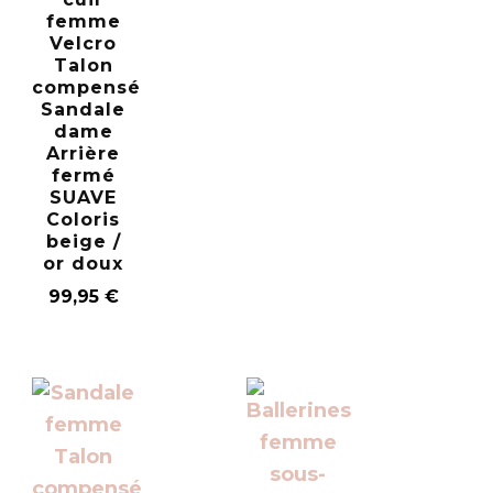
femme
Velcro
Talon
compensé
Sandale
dame
Arrière
fermé
SUAVE
Coloris
beige /
or doux
99,95
€