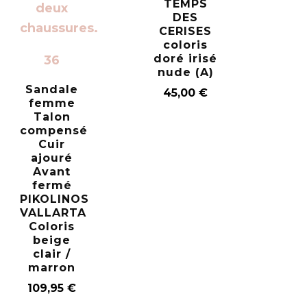
TEMPS
DES
CERISES
coloris
doré irisé
36
nude (A)
Sandale
45,00
€
femme
Talon
compensé
Cuir
ajouré
Avant
fermé
PIKOLINOS
VALLARTA
Coloris
beige
clair /
marron
109,95
€