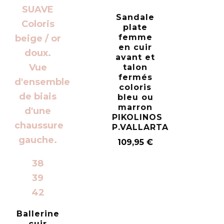
Sandale
plate
femme
en cuir
avant et
talon
fermés
coloris
bleu ou
marron
PIKOLINOS
P.VALLARTA
109,95
€
38
39
42
Ballerine
cuir