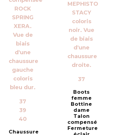
37
Boots
femme
37
Bottine
39
dame
Talon
40
compensé
Fermeture
Chaussure
éclair