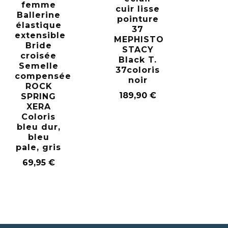
femme
cuir lisse
Ballerine
pointure
élastique
37
extensible
MEPHISTO
Bride
STACY
croisée
Black T.
Semelle
37coloris
compensée
noir
ROCK
189,90
€
SPRING
XERA
Coloris
bleu dur,
bleu
pale, gris
69,95
€