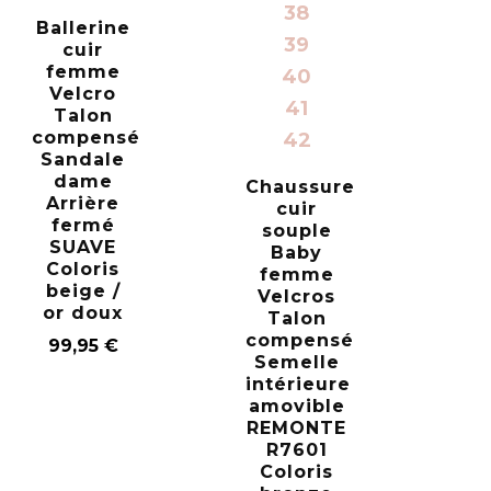
38
Ballerine
39
cuir
femme
40
Velcro
41
Talon
compensé
42
Sandale
dame
Chaussure
Arrière
cuir
fermé
souple
SUAVE
Baby
Coloris
femme
beige /
Velcros
or doux
Talon
compensé
99,95
€
Semelle
intérieure
amovible
REMONTE
R7601
Coloris