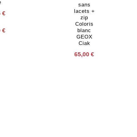
e
sans
lacets +
5
€
zip
Coloris
0
€
blanc
GEOX
Ciak
65,00
€