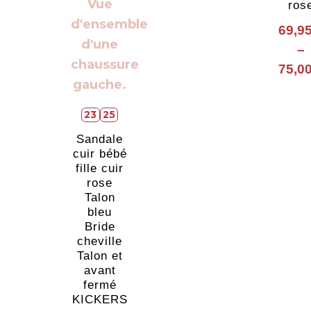
ros
69,9
–
75,0
23
25
Sandale
cuir bébé
fille cuir
rose
Talon
bleu
Bride
cheville
Talon et
avant
fermé
KICKERS