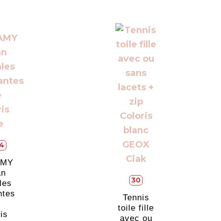
4
AMY
an
30
les
ntes
Tennis
e
toile fille
is
avec ou