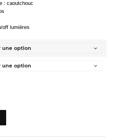
e : caoutchouc
os
/off lumières