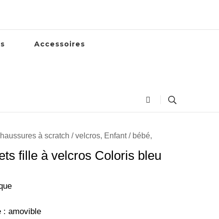
es
Accessoires
haussures à scratch / velcros
,
Enfant / bébé
,
s fille à velcros Coloris bleu
ique
e : amovible