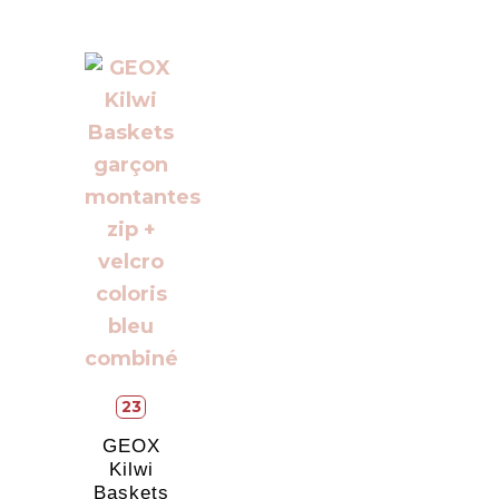
23
GEOX
Kilwi
Baskets