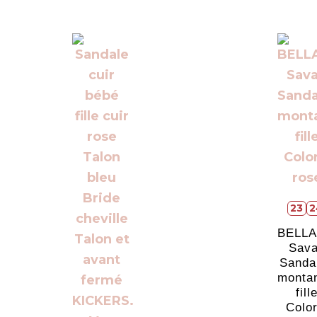
23
2
BELL
Sav
Sanda
monta
fill
Color