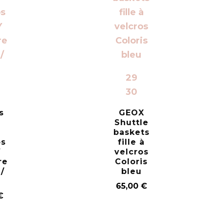
29
30
s
GEOX
Shuttle
é
baskets
os
fille à
Y
velcros
re
Coloris
/
bleu
65,00
€
€