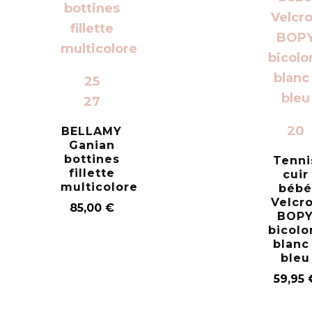
25
27
20
BELLAMY
Ganian
bottines
Tenni
fillette
cuir
multicolore
béb
Velcr
85,00
€
BOP
bicolo
blanc 
bleu
59,95