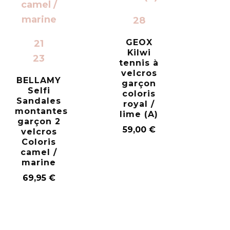
28
GEOX
21
Kilwi
23
tennis à
velcros
BELLAMY
garçon
Selfi
coloris
Sandales
royal /
montantes
lime (A)
garçon 2
59,00
€
velcros
Coloris
camel /
marine
69,95
€