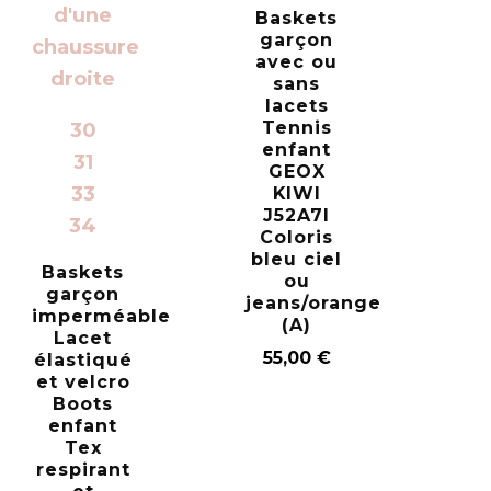
Baskets
garçon
avec ou
sans
lacets
Tennis
30
enfant
31
GEOX
33
KIWI
J52A7I
34
Coloris
bleu ciel
Baskets
ou
garçon
jeans/orange
imperméable
(A)
Lacet
55,00
€
élastiqué
et velcro
Boots
enfant
Tex
respirant