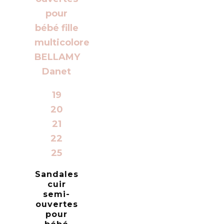
19
20
21
22
25
Sandales
cuir
semi-
ouvertes
pour