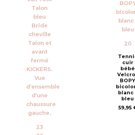
20
Tenni
cuir
béb
Velcr
BOP
bicolo
blanc 
bleu
59,95
23