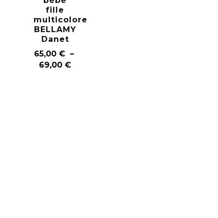
bébé
fille
multicolore
BELLAMY
Danet
65,00
€
–
69,00
€