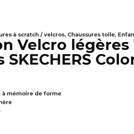
res à scratch / velcros
,
Chaussures toile
,
Enfan
n Velcro légères
 SKECHERS Color
e à mémoire de forme
omère
e