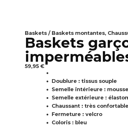
Baskets / Baskets montantes
,
Chaussu
Baskets garço
imperméables
59,95
€
Doublure : tissus souple
Semelle intérieure : mouss
Semelle extérieure : élast
Chaussant : très confortabl
Fermeture : velcro
Coloris : bleu