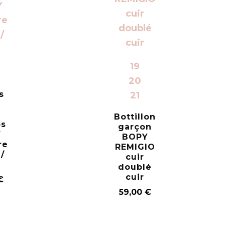
19
20
s
21
é
Bottillon
os
garçon
Y
BOPY
re
REMIGIO
/
cuir
doublé
cuir
€
59,00
€