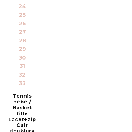
24
25
26
27
28
29
30
31
32
33
Tennis
bébé /
Basket
fille
Lacet+zip
Cuir
doublure