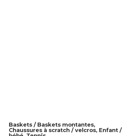
Baskets / Baskets montantes
,
Chaussures à scratch / velcros
,
Enfant /
bébé
,
Tennis