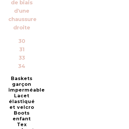
30
31
33
34
Baskets
garçon
imperméable
Lacet
élastiqué
et velcro
Boots
enfant
Tex