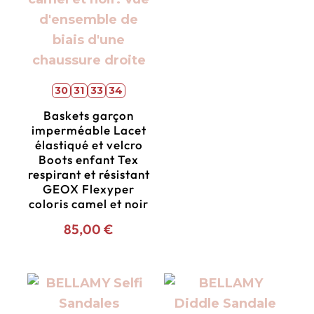
30
31
33
34
Baskets garçon
imperméable Lacet
élastiqué et velcro
Boots enfant Tex
respirant et résistant
GEOX Flexyper
coloris camel et noir
85,00
€