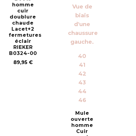
homme
cuir
doublure
chaude
Lacet+2
fermetures
éclair
RIEKER
B0324-00
40
89,95
€
41
42
43
44
46
Mule
ouverte
homme
Cuir