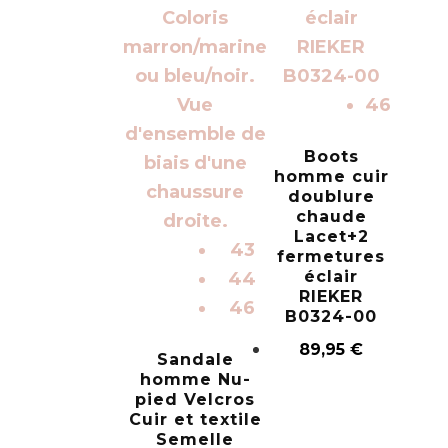
46
Boots
homme cuir
doublure
chaude
Lacet+2
43
fermetures
éclair
44
RIEKER
46
B0324-00
89,95
€
Sandale
homme Nu-
pied Velcros
Cuir et textile
Semelle