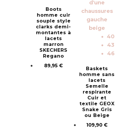
Boots
homme cuir
souple style
clarks demi-
montantes à
40
lacets
marron
43
SKECHERS
46
Regano
89,95
€
Baskets
homme sans
lacets
Semelle
respirante
Cuir et
textile GEOX
Snake Gris
ou Beige
109,90
€